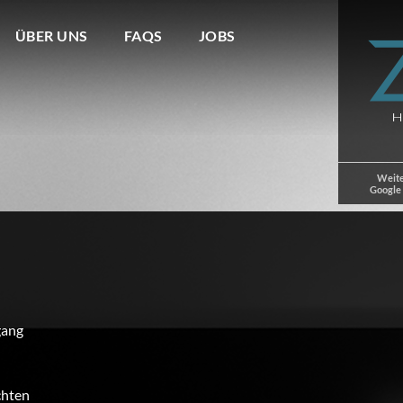
ÜBER UNS
FAQS
JOBS
Weite
Google
gang
chten